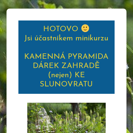
HOTOVO
Jsi účastníkem minikurzu
KAMENNÁ PYRAMIDA
DÁREK ZAHRADĚ
(nejen) KE
SLUNOVRATU