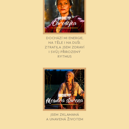
DOCHÁZÍ MI ENERGIE,
NA TĚLE I NA DUŠI.
ZTRATILA JSEM ZDRAVÍ
I SVŮJ PŘIROZENÝ
RYTMUS
JSEM ZKLAMANÁ
A UNAVENÁ ŽIVOTEM