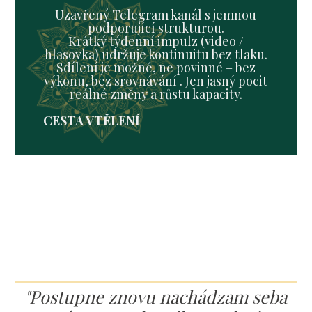
Uzavřený Telegram kanál s jemnou
podporující strukturou.
Krátký týdenní impulz (video /
hlasovka) udržuje kontinuitu bez tlaku.
Sdílení je možné, ne povinné – bez
výkonu, bez srovnávání . Jen jasný pocit
reálné změny a růstu kapacity.
CESTA VTĚLENÍ
"Postupne znovu nachádzam seba