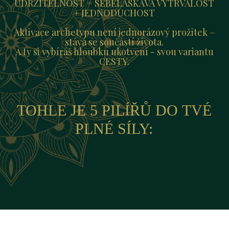
UDRŽITELNOST = SEBELASKAVÁ VYTRVALOST
+ JEDNODUCHOST
Aktivace archetypu není jednorázový prožitek –
stává se součástí života.
A ty si vybíráš hloubku ukotvení - svou variantu
CESTY.
TOHLE JE 5 PILÍŘŮ DO TVÉ
PLNÉ SÍLY: