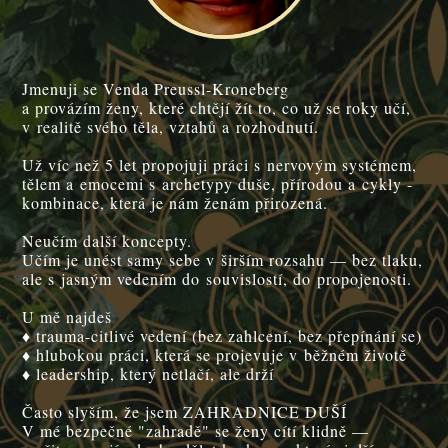
Jmenuji se Venda Preussl-Kroneberg
a provázím ženy, které chtějí žít to, co už se roky učí,
v realitě svého těla, vztahů a rozhodnutí.
Už víc než 5 let propojuji práci s nervovým systémem,
tělem a emocemi s archetypy duše, přírodou a cykly -
kombinace, která je nám ženám přirozená.
Neučím další koncepty.
Učím je unést samy sebe v širším rozsahu — bez tlaku,
ale s jasným vedením do souvislostí, do propojenosti.
U mě najdeš
♦ trauma-citlivé vedení (bez zahlcení, bez přepínání se)
♦ hlubokou práci, která se projevuje v běžném životě
♦ leadership, který netlačí, ale drží
Často slyším, že jsem ZAHRADNICE DUŠÍ
V mé bezpečné "zahradě" se ženy cítí klidně —