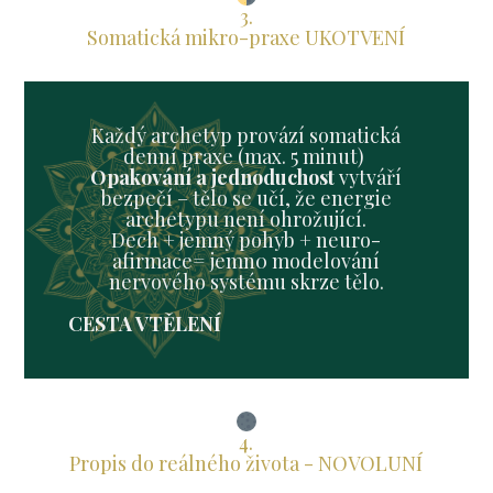
3.
Somatická mikro-praxe UKOTVENÍ
Každý archetyp provází somatická
denní praxe (max. 5 minut)
Opakování a jednoduchost
vytváří
bezpečí – tělo se učí, že energie
archetypu není ohrožující.
Dech + jemný pohyb + neuro-
afirmace= jemn0 modelování
nervového systému skrze tělo.
CESTA VTĚLENÍ
4.
Propis do reálného života - NOVOLUNÍ