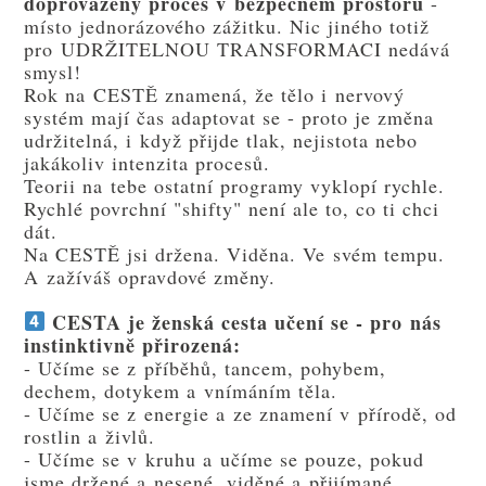
doprovázený proces v bezpečném prostoru
-
místo jednorázového zážitku. Nic jiného totiž
pro UDRŽITELNOU TRANSFORMACI nedává
smysl!
Rok na CESTĚ znamená, že tělo i nervový
systém mají čas adaptovat se - proto je změna
udržitelná, i když přijde tlak, nejistota nebo
jakákoliv intenzita procesů.
Teorii na tebe ostatní programy vyklopí rychle.
Rychlé povrchní "shifty" není ale to, co ti chci
dát.
Na CESTĚ jsi držena. Viděna. Ve svém tempu.
A zažíváš opravdové změny.
CESTA je ženská cesta učení se - pro nás
instinktivně přirozená:
- Učíme se z příběhů, tancem, pohybem,
dechem, dotykem a vnímáním těla.
- Učíme se z energie a ze znamení v přírodě, od
rostlin a živlů.
- Učíme se v kruhu a učíme se pouze, pokud
jsme držené a nesené, viděné a přijímané.