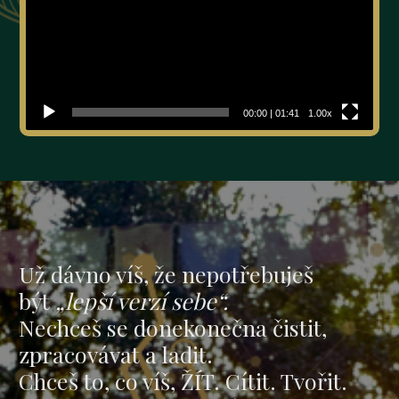
00:00
|
01:41
1.00x
Už dávno víš, že nepotřebuješ
být
„lepší verzí sebe“.
Nechceš se donekonečna čistit,
zpracovávat a ladit.
Chceš to, co víš, ŽÍT. Cítit. Tvořit.