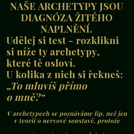
NAŠE ARCHETYPY JSOU
DIAGNÓZA ŽITÉHO
NAPLNĚNÍ.
Udělej si test - rozklikni
si níže ty archetypy,
které tě osloví.
U kolika z nich si řekneš:
„To mluvíš přímo
o mně?“
V archetypech se poznáváme líp, než jen
v teorii o nervové soustavě, protože