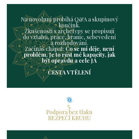
Na novoluní probíhá Q&A a skupinový
koučink.
Zkušenosti s archetypy se propisují
do vztahů, práce, hranic, sebevedení
a rozhodování.
Začínáš chápat:
Co se mi děje, není
problém. Je to růst mé kapacity, jak
být opravdu a cele JÁ
CESTA VTĚLENÍ
5.
Podpora bez tlaku
BEZPEČÍ KRUHU