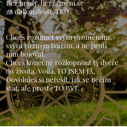
Bez brzdy, bez honění se
za dokonalostí. TEĎ.
Chceš rozumět svým proměnám,
svým různým tvářím, a ne proti
nim bojovat.
Chceš konečně rozkopnout ty dveře
do života. Voilá, TO JSEM JÁ.
Dovoluješ si neřešit, jak se něčím
stát, ale prostě TO BÝT.