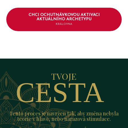
CHCI OCHUTNÁVKOVOU AKTIVACI
AKTUÁLNÍHO ARCHETYPU
KRÁLOVNA
TVOJE
CESTA
Tento proces je navržen tak, aby změna nebyla
teorie v hlavě, nebo nárazová stimulace.