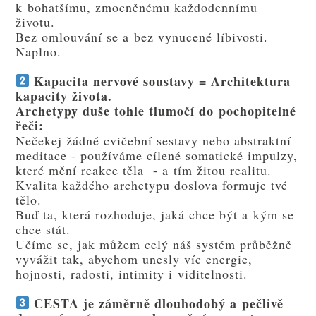
k bohatšímu, zmocněnému každodennímu
životu.
Bez omlouvání se a bez vynucené líbivosti.
Naplno.
Kapacita nervové soustavy = Architektura
kapacity života.
Archetypy duše tohle tlumočí do pochopitelné
řeči:
Nečekej žádné cvičební sestavy nebo abstraktní
meditace - používáme cílené somatické impulzy,
které mění reakce těla - a tím žitou realitu.
Kvalita každého archetypu doslova formuje tvé
tělo.
Buď ta, která rozhoduje, jaká chce být a kým se
chce stát.
Učíme se, jak můžem celý náš systém průběžně
vyvážit tak, abychom unesly víc energie,
hojnosti, radosti, intimity i viditelnosti.
CESTA je záměrně dlouhodobý a pečlivě