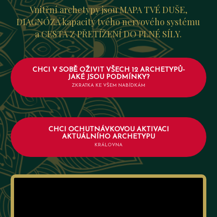
Vnitřní archetypy jsou MAPA TVÉ DUŠE,
DIAGNÓZA kapacity tvého nervového systému
a CESTA Z PŘETÍŽENÍ DO PLNÉ SÍLY.
CHCI V SOBĚ OŽIVIT VŠECH 12 ARCHETYPŮ-
JAKÉ JSOU PODMÍNKY?
ZKRATKA KE VŠEM NABÍDKÁM
CHCI OCHUTNÁVKOVOU AKTIVACI
AKTUÁLNÍHO ARCHETYPU
KRÁLOVNA
Video
přehrávač