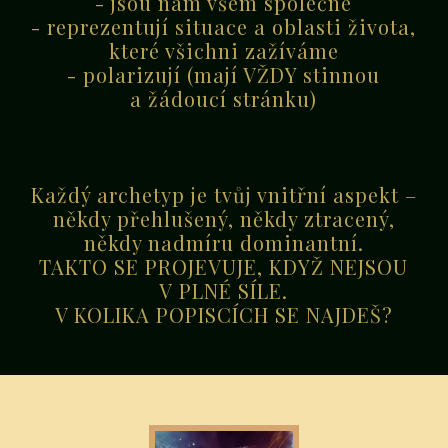
- jsou nám všem společné
- reprezentují situace a oblasti života,
které všichni zažíváme
- polarizují (mají VŽDY stinnou
a žádoucí stránku)
Každý archetyp je tvůj vnitřní aspekt –
někdy přehlušený, někdy ztracený,
někdy nadmíru dominantní.
TAKTO SE PROJEVUJE, KDYŽ NEJSOU
V PLNÉ SÍLE.
V KOLIKA POPISCÍCH SE NAJDEŠ?