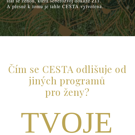
stát se ženou, která seberozvoj dokáže ŽÍT.
A přesně k tomu je tahle CESTA vytvořená.
Čím se CESTA odlišuje od
jiných programů
pro ženy?
TVOJE