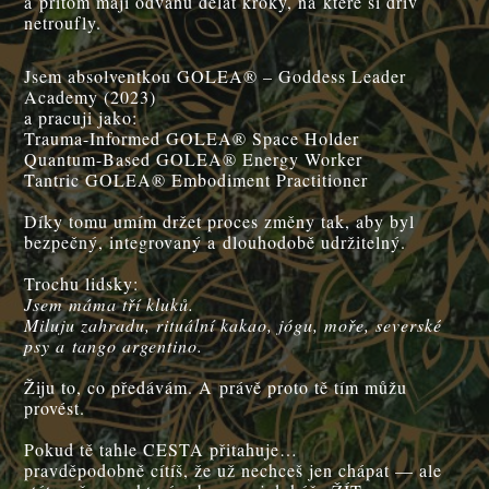
a přitom mají odvahu dělat kroky, na které si dřív
netroufly.
Jsem absolventkou GOLEA® – Goddess Leader
Academy (2023)
a pracuji jako:
Trauma-Informed GOLEA® Space Holder
Quantum-Based GOLEA® Energy Worker
Tantric GOLEA® Embodiment Practitioner
Díky tomu umím držet proces změny tak, aby byl
bezpečný, integrovaný a dlouhodobě udržitelný.
Trochu lidsky:
Jsem máma tří kluků.
Miluju zahradu, rituální kakao, jógu, moře, severské
psy a tango argentino.
Žiju to, co předávám. A právě proto tě tím můžu
provést.
Pokud tě tahle CESTA přitahuje…
pravděpodobně cítíš, že už nechceš jen chápat — ale