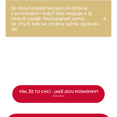
Jsi dlouhodobě bezpečně držena
v procesech i když tělo reaguje a ty
ztrácíš naději. Nezůstaneš sama
ve chvíli, kdy se změna začne opravdu
dít.
VÍM, ŽE TO CHCI - JAKÉ JSOU PODMÍNKY?
ZKRATKA