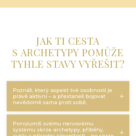
JAK TI CESTA
S ARCHETYPY POMŮŽE
TYHLE STAVY VYŘEŠIT?
Poznáš, který aspekt tvé osobnosti je
právě aktivní – a přestaneš bojovat
nevědomě sama proti sobě.
Porozumíš svému nervovému
systému skrze archetypy, příběhy,
cykly a přírodní zákonitosti – ne skrze