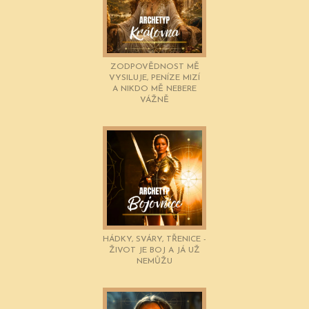
ZODPOVĚDNOST MĚ
VYSILUJE, PENÍZE MIZÍ
A NIKDO MĚ NEBERE
VÁŽNĚ
HÁDKY, SVÁRY, TŘENICE -
ŽIVOT JE BOJ A JÁ UŽ
NEMŮŽU