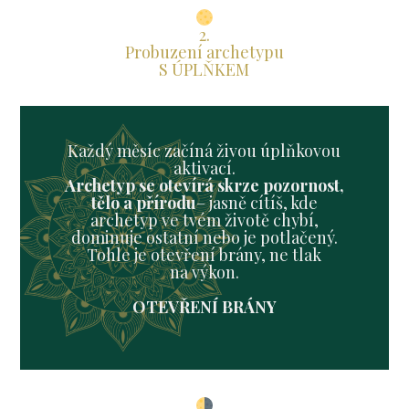
2.
Probuzení archetypu
S ÚPLŇKEM
Každý měsíc začíná živou úplňkovou
aktivací.
Archetyp se otevírá skrze pozornost,
tělo a přírodu
– jasně cítíš, kde
archetyp ve tvém životě chybí,
dominuje ostatní nebo je potlačený.
Tohle je otevření brány, ne tlak
na výkon.
OTEVŘENÍ BRÁNY