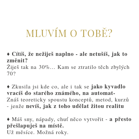
MLUVÍM O TOBĚ?
Cítíš, že nežiješ naplno - ale netušíš, jak to
♦
změnit?
Žiješ tak na 30%... Kam se ztratilo těch zbylých
70?
jako kyvadlo
♦ Zkusila jsi kde co, ale i tak se
vracíš do starého známého, na automat-
Znáš teoreticky spoustu konceptů, metod, kurzů
nevíš, jak z toho udělat žitou realitu
- jenže
a přesto
♦ Máš sny, nápady, chuť něco vytvořit -
přešlapuješ na místě.
Už měsíce. Možná roky.