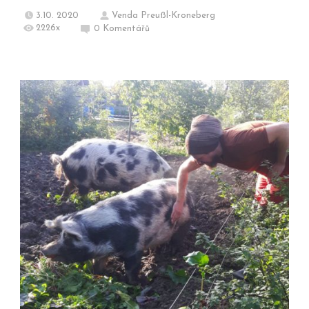
3.10. 2020
Venda Preußl-Kroneberg
2226x
0
Komentářů