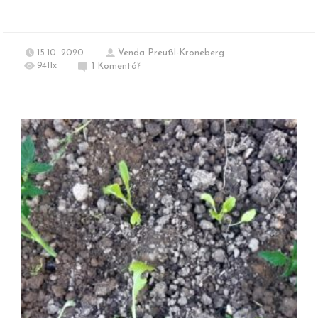
15.10. 2020
Venda Preußl-Kroneberg
9411x
1
Komentář