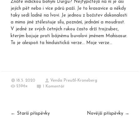
Znáte indickou bohyni Durgu? Nejtypičtější na ní je asi
jejích pět nebo i více párů paží. Je to krasavice a někdy
taky sedí ladně na lvovi. Je jednou z božstev dokonalosti
a mimo jiné ztělesňuje sílu, poznání, jednání a moudrost.
V jedné ze svých četných rukou často drží trojzubec,
kterým bojuje proti bájnému buvolovi jménem Mahisasur.
To je alespoň ta hinduistická verze… Moje verze...
18.5. 2020
Venda Preußl-Kroneberg
2396x
1
Komentář
←
Starší příspěvky
Novější příspěvky
→