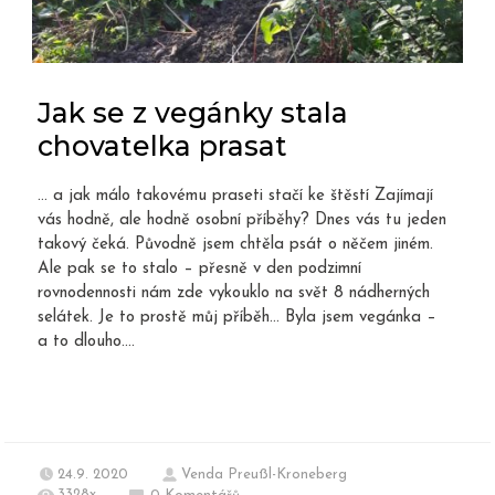
Jak se z vegánky stala
chovatelka prasat
… a jak málo takovému praseti stačí ke štěstí Zajímají
vás hodně, ale hodně osobní příběhy? Dnes vás tu jeden
takový čeká. Původně jsem chtěla psát o něčem jiném.
Ale pak se to stalo – přesně v den podzimní
rovnodennosti nám zde vykouklo na svět 8 nádherných
selátek. Je to prostě můj příběh… Byla jsem vegánka –
a to dlouho....
24.9. 2020
Venda Preußl-Kroneberg
3328x