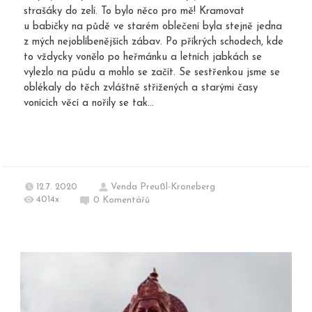
strašáky do zelí. To bylo něco pro mě! Kramovat
u babičky na půdě ve starém oblečení byla stejně jedna
z mých nejoblíbenějších zábav. Po příkrých schodech, kde
to vždycky vonělo po heřmánku a letních jabkách se
vylezlo na půdu a mohlo se začít. Se sestřenkou jsme se
oblékaly do těch zvláštně střižených a starými časy
vonících věcí a nořily se tak...
12.7. 2020
Venda Preußl-Kroneberg
4014x
0
Komentářů