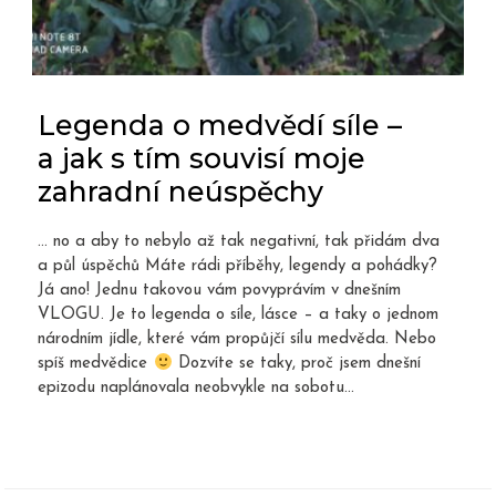
Legenda o medvědí síle –
a jak s tím souvisí moje
zahradní neúspěchy
… no a aby to nebylo až tak negativní, tak přidám dva
a půl úspěchů Máte rádi příběhy, legendy a pohádky?
Já ano! Jednu takovou vám povyprávím v dnešním
VLOGU. Je to legenda o síle, lásce – a taky o jednom
národním jídle, které vám propůjčí sílu medvěda. Nebo
spíš medvědice
Dozvíte se taky, proč jsem dnešní
epizodu naplánovala neobvykle na sobotu...