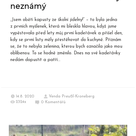
neznámý
„Jsem obětí kapusty ze školní jídelny!“ – to byla jedna
z prvních myšlenek, která mi bleskla hlavou, když jsme
vypěstovala před lety můj první kadeřávek a přišel den,
kdy se první listy měly přestěhovat do kuchyně. Přiznám
se, že to nebyla zelenina, kterou bych označila jako mou
oblíbenou. To se hodně změnilo. Dnes na své kadeřávky
nedám dopustit a patří...
14.8. 2020
Venda Preußl-Kroneberg
2324x
0
Komentářů