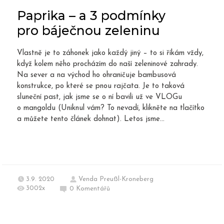
Paprika – a 3 podmínky
pro báječnou zeleninu
Vlastně je to záhonek jako každý jiný – to si říkám vždy,
když kolem něho procházím do naší zeleninové zahrady.
Na sever a na východ ho ohraničuje bambusová
konstrukce, po které se pnou rajčata. Je to taková
sluneční past, jak jsme se o ní bavili už ve VLOGu
o mangoldu (Uniknul vám? To nevadí, klikněte na tlačítko
a můžete tento článek dohnat). Letos jsme...
3.9. 2020
Venda Preußl-Kroneberg
3002x
0
Komentářů