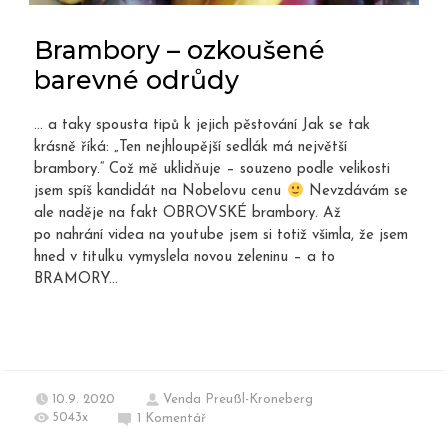
Brambory – ozkoušené
barevné odrůdy
… a taky spousta tipů k jejich pěstování Jak se tak
krásně říká: „Ten nejhloupější sedlák má největší
brambory.“ Což mě uklidňuje – souzeno podle velikosti
jsem spíš kandidát na Nobelovu cenu
Nevzdávám se
ale naděje na fakt OBROVSKÉ brambory. Až
po nahrání videa na youtube jsem si totiž všimla, že jsem
hned v titulku vymyslela novou zeleninu – a to
BRAMORY...
10.9. 2020
Venda Preußl-Kroneberg
5043x
1
Komentář