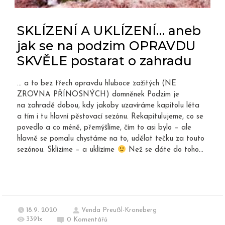
SKLÍZENÍ A UKLÍZENÍ… aneb
jak se na podzim OPRAVDU
SKVĚLE postarat o zahradu
… a to bez třech opravdu hluboce zažitých (NE
ZROVNA PŘÍNOSNÝCH) domněnek Podzim je
na zahradě dobou, kdy jakoby uzavíráme kapitolu léta
a tím i tu hlavní pěstovací sezónu. Rekapitulujeme, co se
povedlo a co méně, přemýšlíme, čím to asi bylo – ale
hlavně se pomalu chystáme na to, udělat tečku za touto
sezónou. Sklízíme – a uklízíme
Než se dáte do toho...
18.9. 2020
Venda Preußl-Kroneberg
3391x
0
Komentářů