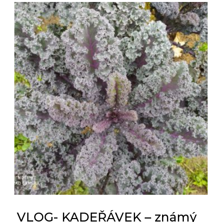
VLOG- KADEŘÁVEK – známý