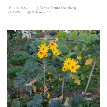
10.10. 2020
Venda Preußl-Kroneberg
2572x
0
Komentářů