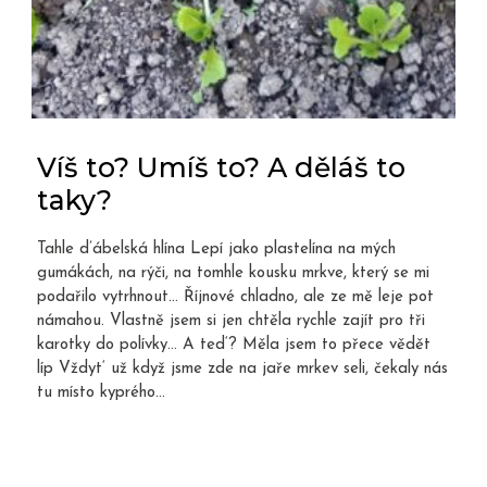
Víš to? Umíš to? A děláš to
taky?
Tahle d’ábelská hlína Lepí jako plastelína na mých
gumákách, na rýči, na tomhle kousku mrkve, který se mi
podařilo vytrhnout… Říjnové chladno, ale ze mě leje pot
námahou. Vlastně jsem si jen chtěla rychle zajít pro tři
karotky do polívky… A ted‘? Měla jsem to přece vědět
líp Vždyt‘ už když jsme zde na jaře mrkev seli, čekaly nás
tu místo kyprého...